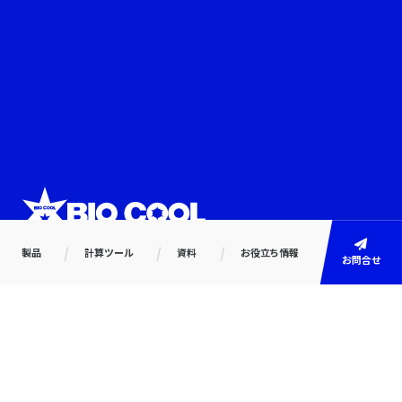
製品
計算ツール
資料
お役立ち情報
お問合せ
トレンドサイン株式会社
〒160-0023 東京都新宿区西新宿3-2-11
新宿三井ビルディング二号館10F
TEL:03-5937-5721 FAX:03-5937-5722