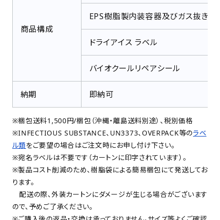
EPS樹脂製内装容器及びガス抜き機
商品構成
ドライアイス ラベル
バイオクールリペアシール
納期
即納可
※梱包送料1,500円/梱包（沖縄・離島送料別途）、税別価格
※INFECTIOUS SUBSTANCE、UN3373、OVERPACK等の
ラベ
ル類
をご要望の場合はご注文時にお申し付け下さい。
※宛名ラベルは不要です（カートンに印字されています）。
※製品コスト削減のため、樹脂袋による簡易梱包にて発送してお
ります。
配送の際、外装カートンにダメージが生じる場合がございます
ので、予めご了承ください。
※ご購入後の返品・交換は承っておりません。サイズ等よくご確認