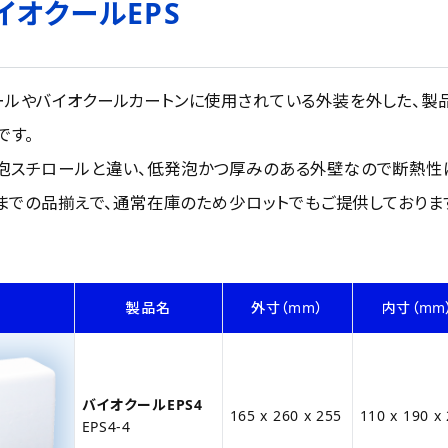
イオクールEPS
ールやバイオクールカートンに使用されている外装を外した、製品
です。
泡スチロールと違い、低発泡かつ厚みのある外壁なので断熱性
0Lまでの品揃えで、通常在庫のため少ロットでもご提供しておりま
製品名
外寸（mm）
内寸（mm
バイオクールEPS4
165 x 260 x 255
110 x 190 x
EPS4-4