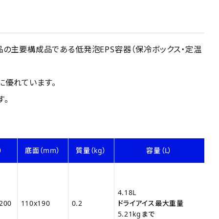
の主要構成品である低発泡EPS容器（保冷ボックス・定温
に優れています。
す。
）
底面（mm）
質量（kg）
容量（L）
4.18L
 200
110x190
0.2
ドライアイス最大重量
5.21kgまで